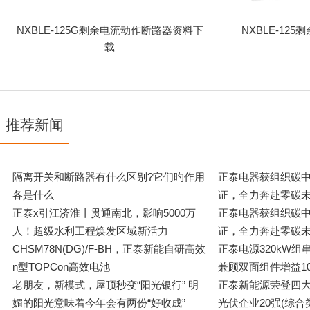
NXBLE-125G剩余电流动作断路器资料下
NXBLE-12
载
推荐新闻
隔离开关和断路器有什么区别?它们旳作用
正泰电器获组织碳
各是什么
证，全力奔赴零碳未
正泰x引江济淮丨贯通南北，影响5000万
正泰电器获组织碳
人！超级水利工程焕发区域新活力
证，全力奔赴零碳未
CHSM78N(DG)/F-BH，正泰新能自研高效
正泰电源320kW
n型TOPCon高效电池
兼顾双面组件增益1
老朋友，新模式，屋顶秒变“阳光银行” 明
正泰新能源荣登四大排
媚的阳光意味着今年会有两份“好收成”
光伏企业20强(综合