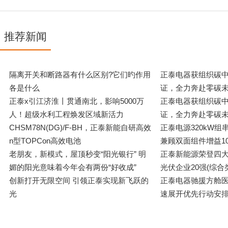
推荐新闻
隔离开关和断路器有什么区别?它们旳作用
正泰电器获组织碳
各是什么
证，全力奔赴零碳未
正泰x引江济淮丨贯通南北，影响5000万
正泰电器获组织碳
人！超级水利工程焕发区域新活力
证，全力奔赴零碳未
CHSM78N(DG)/F-BH，正泰新能自研高效
正泰电源320kW
n型TOPCon高效电池
兼顾双面组件增益1
老朋友，新模式，屋顶秒变“阳光银行” 明
正泰新能源荣登四大排
媚的阳光意味着今年会有两份“好收成”
光伏企业20强(综合
创新打开无限空间 引领正泰实现新飞跃的
正泰电器驰援方舱医
光
速展开优先行动安